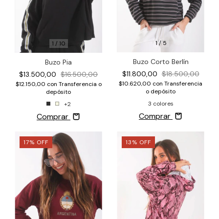
1
/
5
1
/
10
Buzo Corto Berlín
Buzo Pia
$11.800,00
$18.500,00
$13.500,00
$16.500,00
$10.620,00
con
Transferencia
$12.150,00
con
Transferencia o
o depósito
depósito
3 colores
+2
Comprar
Comprar
17
%
OFF
13
%
OFF