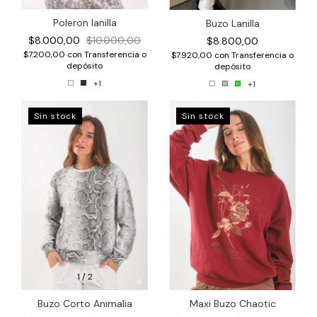
Poleron lanilla
Buzo Lanilla
$8.000,00
$10.000,00
$8.800,00
$7.200,00
con
Transferencia o
$7.920,00
con
Transferencia o
depósito
depósito
+1
+1
Sin stock
Sin stock
1
/
2
Maxi Buzo Chaotic
Buzo Corto Animalia