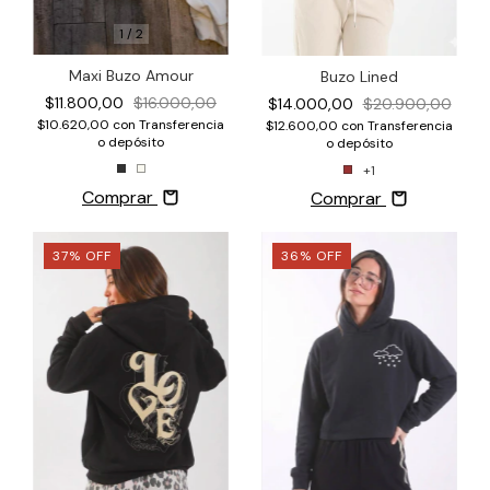
1
/
2
Maxi Buzo Amour
Buzo Lined
$11.800,00
$16.000,00
$14.000,00
$20.900,00
$10.620,00
con
Transferencia
$12.600,00
con
Transferencia
o depósito
o depósito
+1
Comprar
Comprar
37
%
OFF
36
%
OFF