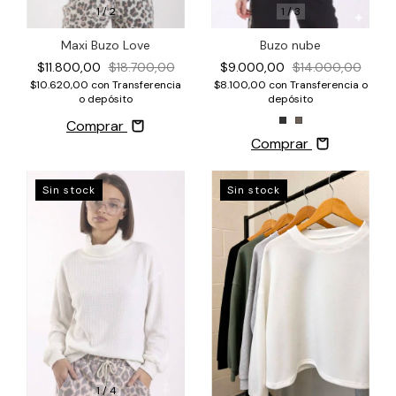
1
/
3
1
/
2
Buzo nube
Maxi Buzo Love
$9.000,00
$14.000,00
$11.800,00
$18.700,00
$8.100,00
con
Transferencia o
$10.620,00
con
Transferencia
depósito
o depósito
Comprar
Comprar
Sin stock
Sin stock
1
/
4