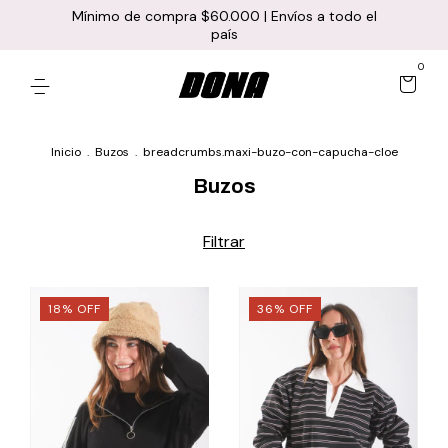
Mínimo de compra $60.000 | Envíos a todo el
país
0
Inicio
.
Buzos
.
breadcrumbs.maxi-buzo-con-capucha-cloe
Buzos
Filtrar
18
%
OFF
36
%
OFF