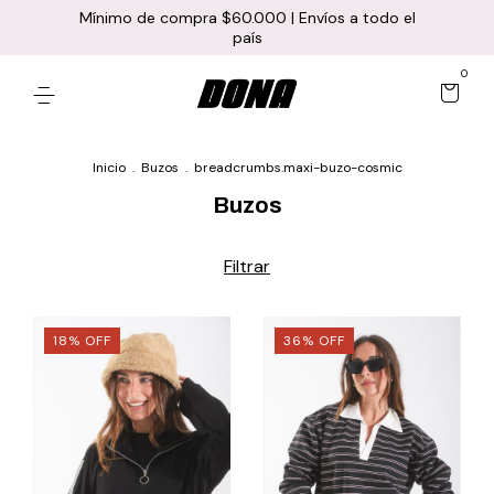
Mínimo de compra $60.000 | Envíos a todo el
país
0
Inicio
.
Buzos
.
breadcrumbs.maxi-buzo-cosmic
Buzos
Filtrar
18
%
OFF
36
%
OFF