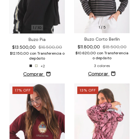
1
/
5
1
/
10
Buzo Corto Berlín
Buzo Pia
$11.800,00
$18.500,00
$13.500,00
$16.500,00
$10.620,00
con
Transferencia
$12.150,00
con
Transferencia o
o depósito
depósito
3 colores
+2
Comprar
Comprar
17
%
OFF
13
%
OFF