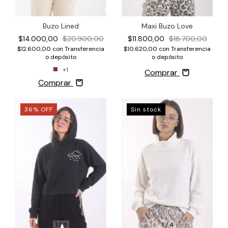
1
/
2
Buzo Lined
Maxi Buzo Love
$14.000,00
$20.900,00
$11.800,00
$18.700,00
$12.600,00
con
Transferencia
$10.620,00
con
Transferencia
o depósito
o depósito
+1
Comprar
Comprar
36
%
OFF
Sin stock
1
/
3
1
/
4