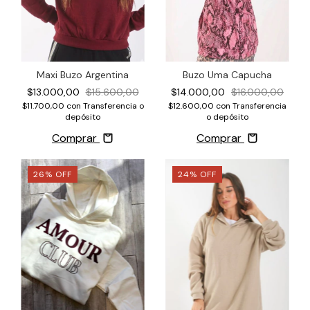
Buzo Uma Capucha
Maxi Buzo Argentina
$14.000,00
$16.000,00
$13.000,00
$15.600,00
$12.600,00
con
Transferencia
$11.700,00
con
Transferencia o
o depósito
depósito
Comprar
Comprar
26
%
OFF
24
%
OFF