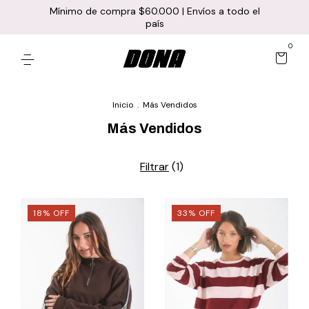
Mínimo de compra $60.000 | Envíos a todo el
país
0
Inicio
.
Más Vendidos
Más Vendidos
Filtrar
(
1
)
18
%
OFF
33
%
OFF