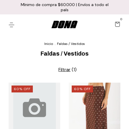
Mínimo de compra $60.000 | Envíos a todo el
país
0
Inicio
.
Faldas / Vestidos
Faldas / Vestidos
Filtrar
(
1
)
60
%
OFF
60
%
OFF