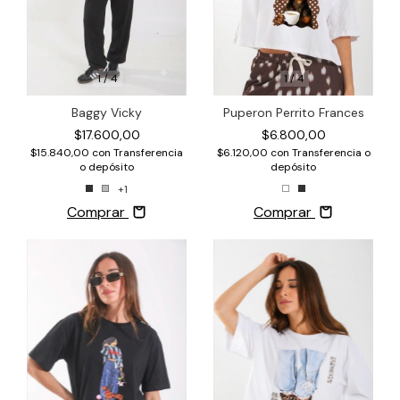
1
/
4
1
/
4
Baggy Vicky
Puperon Perrito Frances
$17.600,00
$6.800,00
$15.840,00
con
Transferencia
$6.120,00
con
Transferencia o
o depósito
depósito
+1
Comprar
Comprar