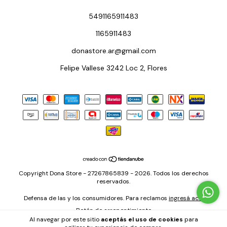
5491165911483
1165911483
donastore.ar@gmail.com
Felipe Vallese 3242 Loc 2, Flores
Copyright Dona Store - 27267865839 - 2026. Todos los derechos
reservados.
Defensa de las y los consumidores. Para reclamos
ingresá acá.
Botón de arrepentimiento
Al navegar por este sitio
aceptás el uso de cookies
para