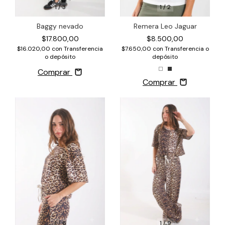
1
/
3
1
/
2
Baggy nevado
Remera Leo Jaguar
$17.800,00
$8.500,00
$16.020,00
con
Transferencia
$7.650,00
con
Transferencia o
o depósito
depósito
Comprar
Comprar
1
/
6
1
/
9