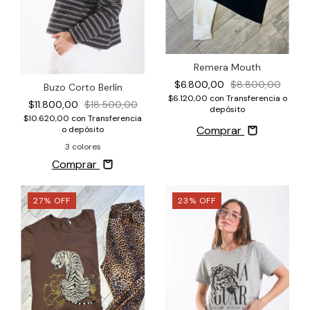
Remera Mouth
$6.800,00
$8.800,00
Buzo Corto Berlín
$6.120,00
con
Transferencia o
$11.800,00
$18.500,00
depósito
$10.620,00
con
Transferencia
Comprar
o depósito
3 colores
Comprar
27
%
OFF
23
%
OFF