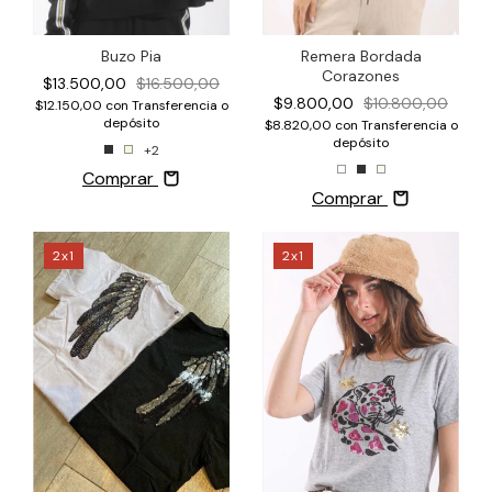
Buzo Pia
Remera Bordada
Corazones
$13.500,00
$16.500,00
$9.800,00
$10.800,00
$12.150,00
con
Transferencia o
depósito
$8.820,00
con
Transferencia o
depósito
+2
Comprar
Comprar
2x1
2x1