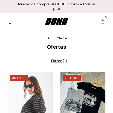
Mínimo de compra $60.000 | Envíos a todo el
país
0
Inicio
.
Ofertas
Ofertas
Filtrar
(
1
)
36
%
OFF
23
%
OFF