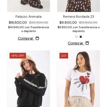
Palazzo Animalia
Remera Bordada 23
$16.600,00
$20.300,00
$9.800,00
$10.800,00
$14.940,00
con
Transferencia
$8.820,00
con
Transferencia o
o depósito
depósito
Comprar
Comprar
18
%
OFF
2x1