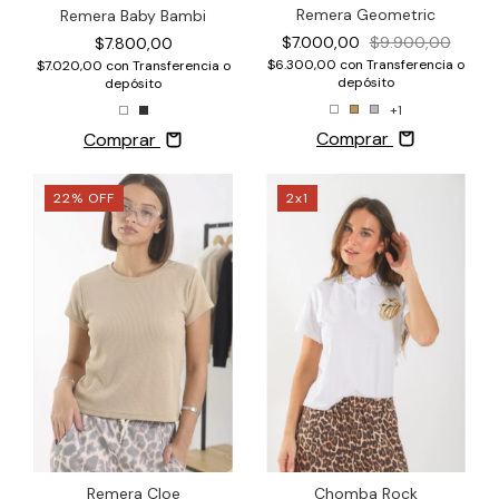
Remera Geometric
Remera Baby Bambi
$7.000,00
$9.900,00
$7.800,00
$6.300,00
con
Transferencia o
$7.020,00
con
Transferencia o
depósito
depósito
+1
Comprar
Comprar
22
%
OFF
2x1
Chomba Rock
Remera Cloe