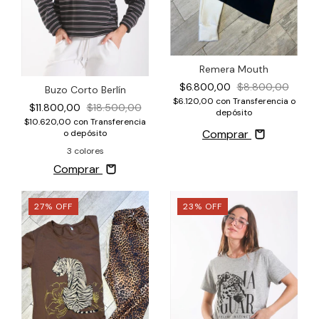
Remera Mouth
$6.800,00
$8.800,00
Buzo Corto Berlín
$6.120,00
con
Transferencia o
$11.800,00
$18.500,00
depósito
$10.620,00
con
Transferencia
Comprar
o depósito
3 colores
Comprar
27
%
OFF
23
%
OFF