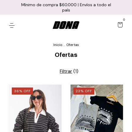
Mínimo de compra $60.000 | Envíos a todo el
país
0
Inicio
.
Ofertas
Ofertas
Filtrar
(
1
)
36
%
OFF
23
%
OFF