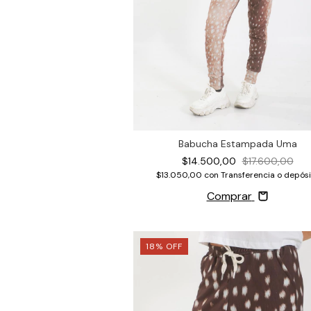
Babucha Estampada Uma
$14.500,00
$17.600,00
$13.050,00
con
Transferencia o depósi
Comprar
18
%
OFF