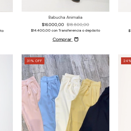
Babucha Animalia
$16.000,00
$18.800,00
$14.400,00
con
Transferencia o depósito
to
$
Comprar
31
%
OFF
24