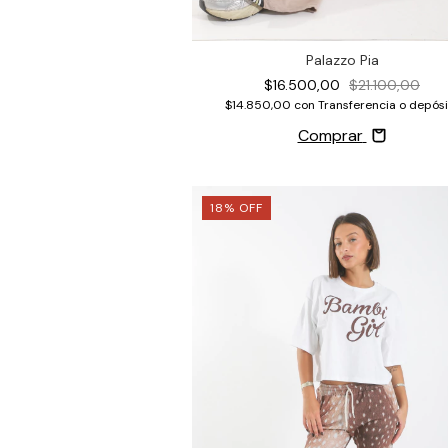
Palazzo Pia
$16.500,00
$21.100,00
$14.850,00
con
Transferencia o depósi
Comprar
18
%
OFF