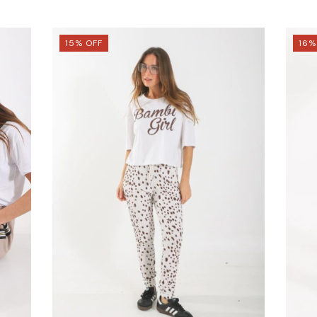
15
%
OFF
16