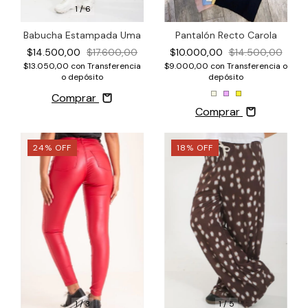
1
/
6
Babucha Estampada Uma
Pantalón Recto Carola
$14.500,00
$17.600,00
$10.000,00
$14.500,00
$13.050,00
con
Transferencia
$9.000,00
con
Transferencia o
o depósito
depósito
Comprar
Comprar
24
%
OFF
18
%
OFF
1
/
3
1
/
5