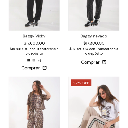
1
/
4
1
/
3
Baggy Vicky
Baggy nevado
$17.600,00
$17.800,00
$15.840,00
con
Transferencia
$16.020,00
con
Transferencia
o depósito
o depósito
+1
Comprar
Comprar
22
%
OFF