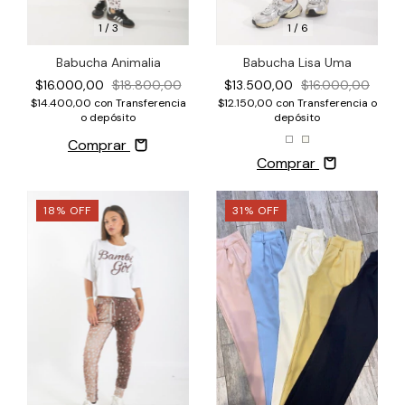
1
/
3
1
/
6
Babucha Animalia
Babucha Lisa Uma
$16.000,00
$18.800,00
$13.500,00
$16.000,00
$14.400,00
con
Transferencia
$12.150,00
con
Transferencia o
o depósito
depósito
Comprar
Comprar
18
%
OFF
31
%
OFF