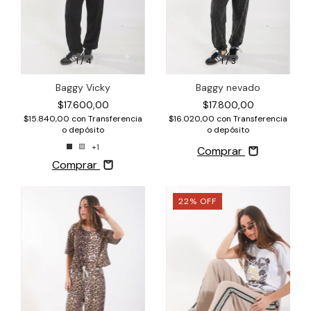
1
/
4
1
/
3
Baggy Vicky
Baggy nevado
$17.600,00
$17.800,00
$15.840,00
con
Transferencia
$16.020,00
con
Transferencia
o depósito
o depósito
+1
Comprar
Comprar
22
%
OFF