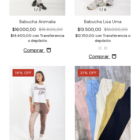
1
/
3
1
/
6
Babucha Animalia
Babucha Lisa Uma
$16.000,00
$18.800,00
$13.500,00
$16.000,00
$14.400,00
con
Transferencia
$12.150,00
con
Transferencia o
o depósito
depósito
Comprar
Comprar
18
%
OFF
31
%
OFF