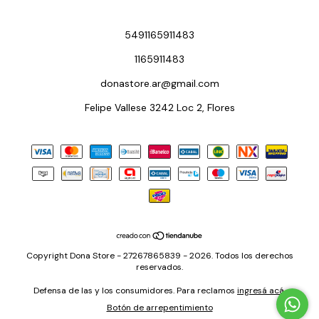
5491165911483
1165911483
donastore.ar@gmail.com
Felipe Vallese 3242 Loc 2, Flores
Copyright Dona Store - 27267865839 - 2026. Todos los derechos
reservados.
Defensa de las y los consumidores. Para reclamos
ingresá acá.
Botón de arrepentimiento