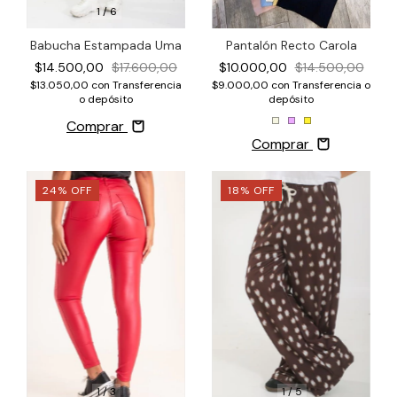
1
/
6
Babucha Estampada Uma
Pantalón Recto Carola
$14.500,00
$17.600,00
$10.000,00
$14.500,00
$13.050,00
con
Transferencia
$9.000,00
con
Transferencia o
o depósito
depósito
Comprar
Comprar
24
%
OFF
18
%
OFF
1
/
3
1
/
5