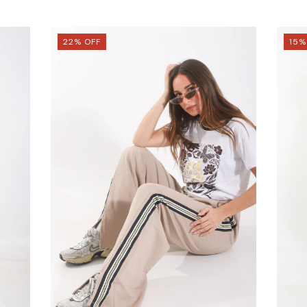
22
%
OFF
15