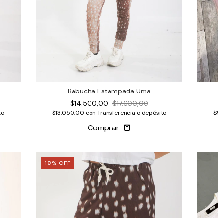
Babucha Estampada Uma
$14.500,00
$17.600,00
$13.050,00
con
Transferencia o depósito
to
$
Comprar
18
%
OFF