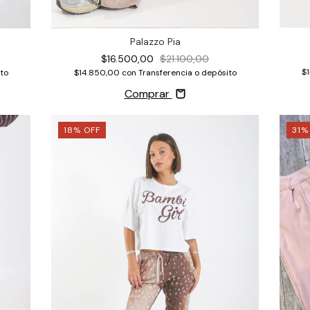
Palazzo Pia
$16.500,00
$21.100,00
$
to
$14.850,00
con
Transferencia o depósito
Comprar
18
%
OFF
31