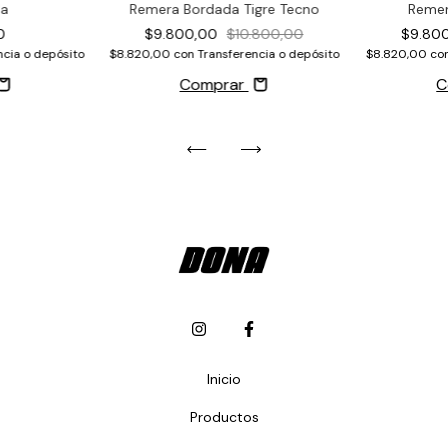
la
Remera Bordada Tigre Tecno
Remer
0
$9.800,00
$10.800,00
$9.80
ncia o depósito
$8.820,00
con
Transferencia o depósito
$8.820,00
co
Comprar
C
Inicio
Productos