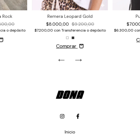
P
a Rock
Remera Leopard Gold
$7.00
.800,00
$8.000,00
$9.200,00
$6.300,00
co
cia o depósito
$7.200,00
con
Transferencia o depósito
C
Comprar
Inicio