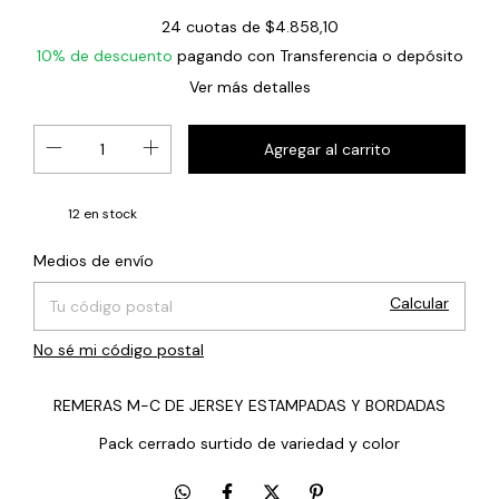
24
cuotas de
$4.858,10
10% de descuento
pagando con Transferencia o depósito
Ver más detalles
12
en stock
Cambiar CP
Entregas para el CP:
Medios de envío
Calcular
No sé mi código postal
REMERAS M-C DE JERSEY ESTAMPADAS Y BORDADAS
Pack cerrado surtido de variedad y color