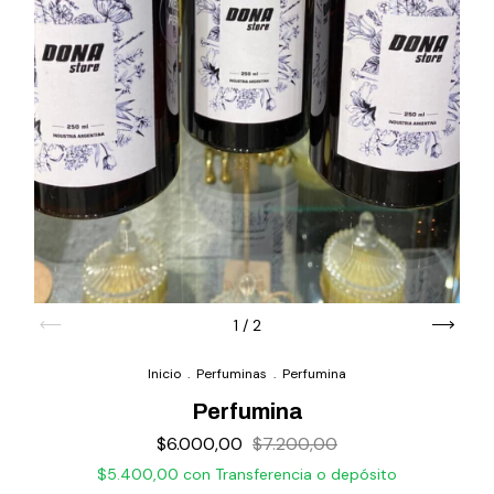
1
/
2
Inicio
.
Perfuminas
.
Perfumina
Perfumina
$6.000,00
$7.200,00
$5.400,00
con
Transferencia o depósito