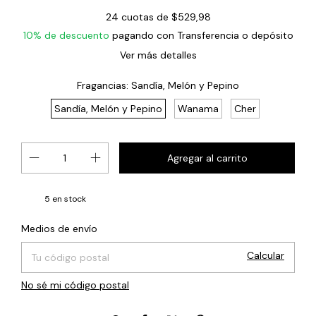
24
cuotas de
$529,98
10% de descuento
pagando con Transferencia o depósito
Ver más detalles
Fragancias:
Sandía, Melón y Pepino
Sandía, Melón y Pepino
Wanama
Cher
5
en stock
Cambiar CP
Entregas para el CP:
Medios de envío
Calcular
No sé mi código postal