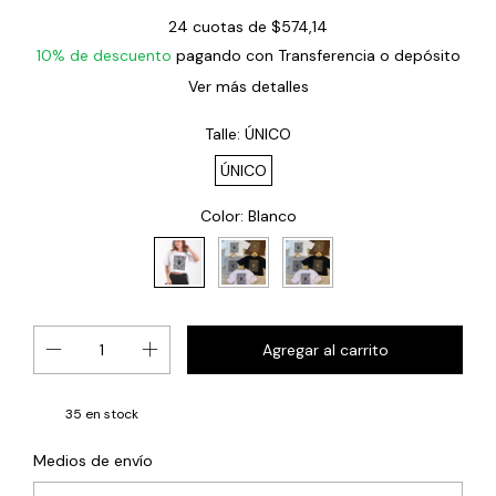
24
cuotas de
$574,14
10% de descuento
pagando con Transferencia o depósito
Ver más detalles
Talle:
ÚNICO
ÚNICO
Color:
Blanco
35
en stock
Cambiar CP
Entregas para el CP:
Medios de envío