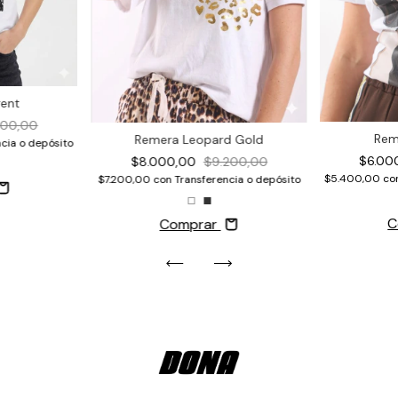
rent
900,00
Rem
Remera Leopard Gold
cia o depósito
$6.00
$8.000,00
$9.200,00
$5.400,00
co
$7.200,00
con
Transferencia o depósito
C
Comprar