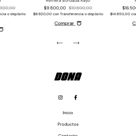
d
Remera Bordada Rayo
.900,00
$16.5
$9.800,00
$10.800,00
ncia o depósito
$14.850,00
co
$8.820,00
con
Transferencia o depósito
C
Comprar
Inicio
Productos
Contacto