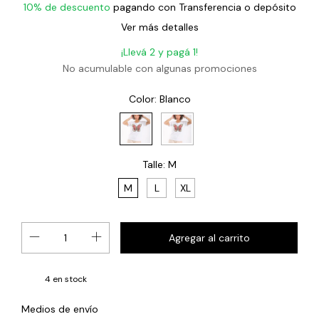
10% de descuento
pagando con Transferencia o depósito
Ver más detalles
¡Llevá 2 y pagá 1!
No acumulable con algunas promociones
Color:
Blanco
Talle:
M
M
L
XL
4
en stock
Cambiar CP
Entregas para el CP:
Medios de envío