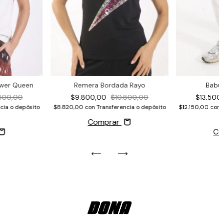
Bab
ower Queen
Remera Bordada Rayo
$13.5
.800,00
$9.800,00
$10.800,00
$12.150,00
co
cia o depósito
$8.820,00
con
Transferencia o depósito
Comprar
C