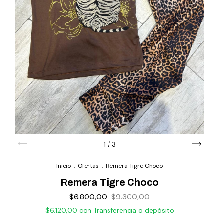
1
/
3
Inicio
.
Ofertas
.
Remera Tigre Choco
Remera Tigre Choco
$6.800,00
$9.300,00
$6.120,00
con
Transferencia o depósito