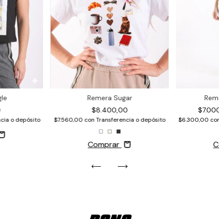
Rem
gle
Remera Sugar
$7.00
0
$8.400,00
$6.300,00
co
cia o depósito
$7.560,00
con
Transferencia o depósito
C
Comprar