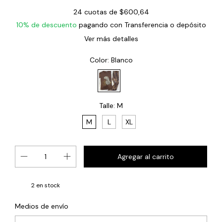
24
cuotas de
$600,64
10% de descuento
pagando con Transferencia o depósito
Ver más detalles
Color:
Blanco
Talle:
M
M
L
XL
2
en stock
Cambiar CP
Entregas para el CP:
Medios de envío