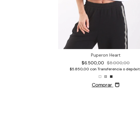
Different
0
$9.900,00
nsferencia o depósito
Puperon Heart
$6.500,00
$8.000,00
rar
$5.850,00
con
Transferencia o depósit
Comprar