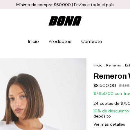
Mínimo de compra $60.000 | Envíos a todo el país
Inicio
Productos
Contacto
Inicio
.
Remeras
.
Es
Remeron W
$8.500,00
$9.6
$7.650,00
con
Tra
24
cuotas de
$750
10% de descuento
depósito
Ver más detalles