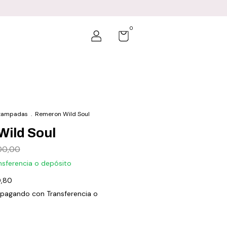
0
tampadas
.
Remeron Wild Soul
ild Soul
00,00
nsferencia o depósito
,80
pagando con Transferencia o