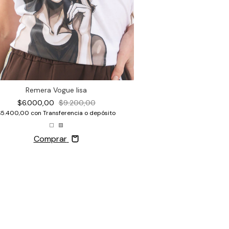
Remera G
Remera Vogue lisa
$7.000,00
$6.000,00
$9.200,00
$6.300,00
con
Trans
$5.400,00
con
Transferencia o depósito
Compr
Comprar