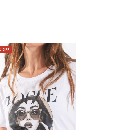
%
OFF
29
%
OFF