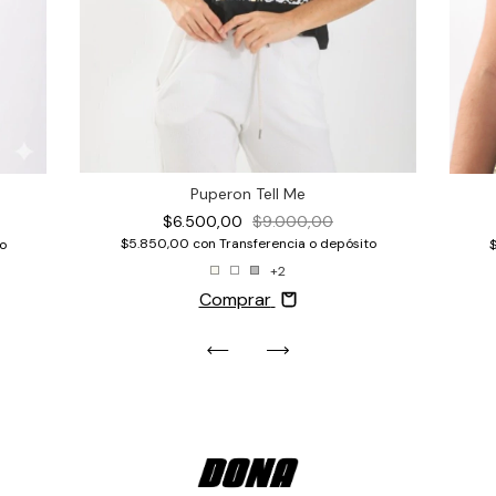
Puperon Tell Me
$6.500,00
$9.000,00
$5.850,00
con
Transferencia o depósito
o
+2
Comprar