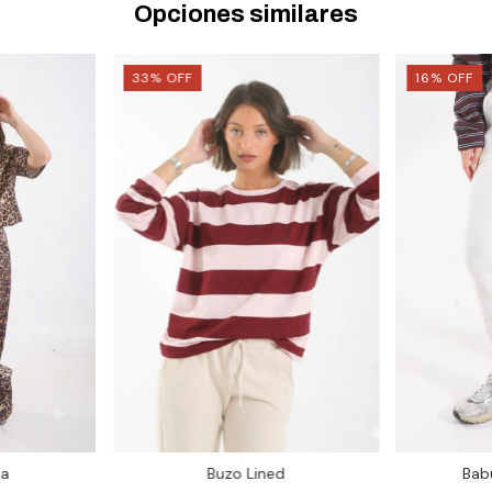
Opciones similares
33
%
OFF
16
%
OFF
la
Buzo Lined
Bab