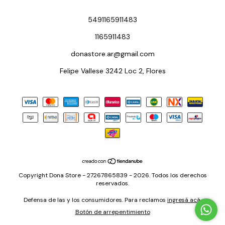
5491165911483
1165911483
donastore.ar@gmail.com
Felipe Vallese 3242 Loc 2, Flores
Copyright Dona Store - 27267865839 - 2026. Todos los derechos
reservados.
Defensa de las y los consumidores. Para reclamos
ingresá acá.
Botón de arrepentimiento