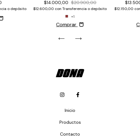
0
$14.000,00
$20.900,00
$13.5
ncia o depósito
$12.600,00
con
Transferencia o depósito
$12.150,00
co
+1
Comprar
C
Inicio
Productos
Contacto