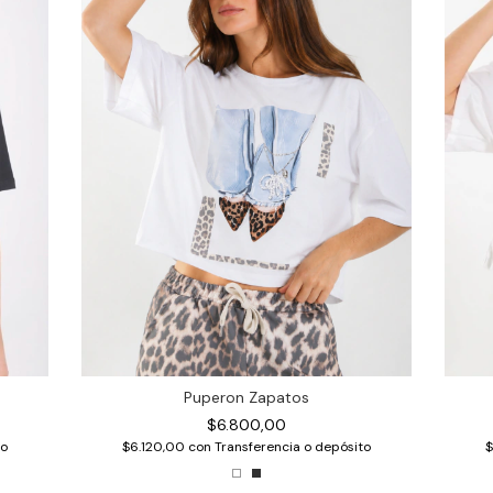
Puperon Zapatos
$6.800,00
$6.120,00
con
Transferencia o depósito
to
$