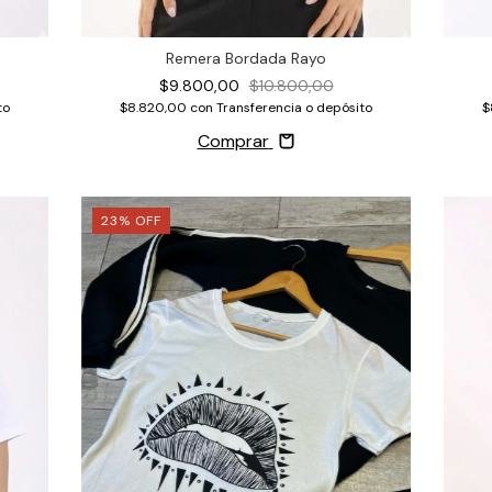
Remera Bordada Rayo
$9.800,00
$10.800,00
$
to
$8.820,00
con
Transferencia o depósito
Comprar
23
%
OFF