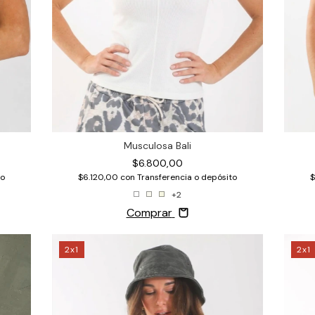
Musculosa Bali
$6.800,00
$6.120,00
con
Transferencia o depósito
to
$
+2
Comprar
2x1
2x1