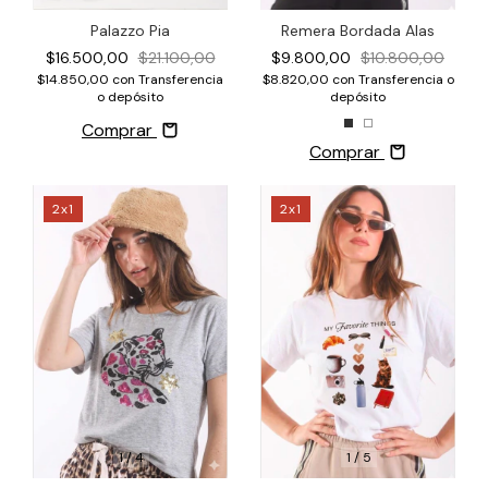
Palazzo Pia
Remera Bordada Alas
$16.500,00
$21.100,00
$9.800,00
$10.800,00
$14.850,00
con
Transferencia
$8.820,00
con
Transferencia o
o depósito
depósito
Comprar
Comprar
2x1
2x1
1
/
4
1
/
5