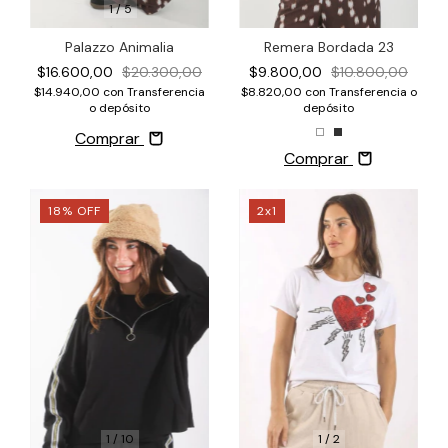
1
/
5
Palazzo Animalia
Remera Bordada 23
$16.600,00
$20.300,00
$9.800,00
$10.800,00
$14.940,00
con
Transferencia
$8.820,00
con
Transferencia o
o depósito
depósito
Comprar
Comprar
18
%
OFF
2x1
1
/
10
1
/
2