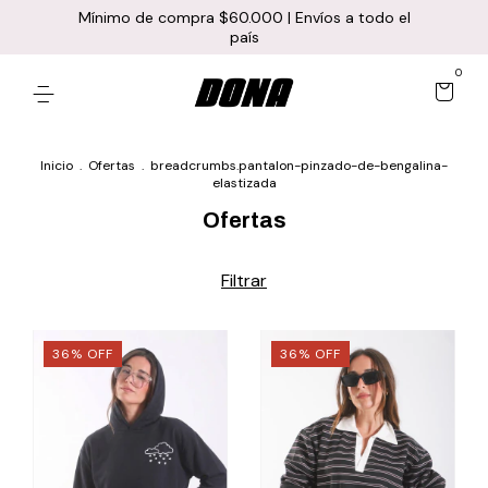
Mínimo de compra $60.000 | Envíos a todo el
país
0
Inicio
.
Ofertas
.
breadcrumbs.pantalon-pinzado-de-bengalina-
elastizada
Ofertas
Filtrar
36
%
OFF
36
%
OFF