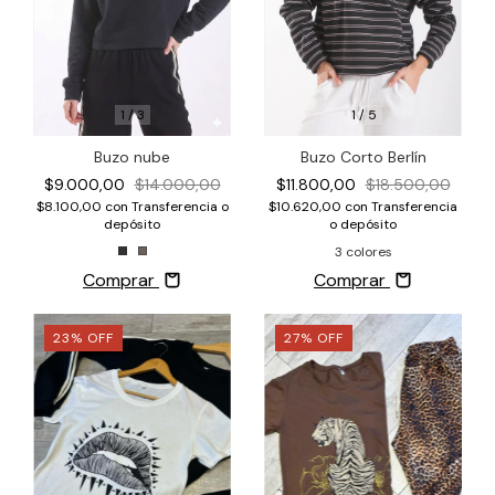
1
/
3
1
/
5
Buzo nube
Buzo Corto Berlín
$9.000,00
$14.000,00
$11.800,00
$18.500,00
$8.100,00
con
Transferencia o
$10.620,00
con
Transferencia
depósito
o depósito
3 colores
Comprar
Comprar
23
%
OFF
27
%
OFF