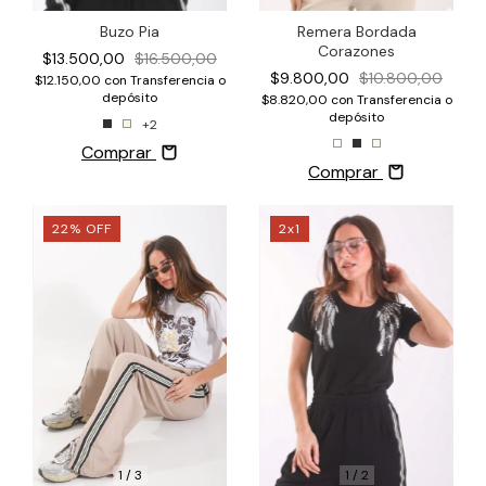
Buzo Pia
Remera Bordada
Corazones
$13.500,00
$16.500,00
$9.800,00
$10.800,00
$12.150,00
con
Transferencia o
depósito
$8.820,00
con
Transferencia o
depósito
+2
Comprar
Comprar
22
%
OFF
2x1
1
/
3
1
/
2