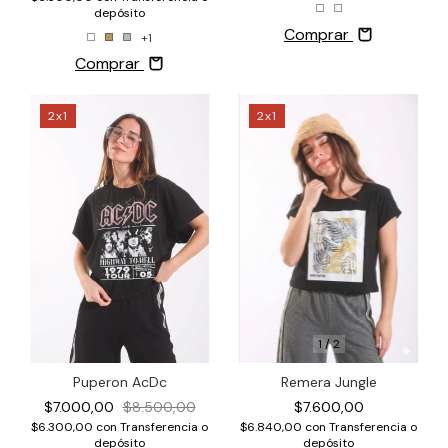
depósito
Comprar
+1
Comprar
2x1
2x1
1
/
2
Remera Jungle
Puperon AcDc
$7.600,00
$7.000,00
$8.500,00
$6.840,00
con
Transferencia o
$6.300,00
con
Transferencia o
depósito
depósito