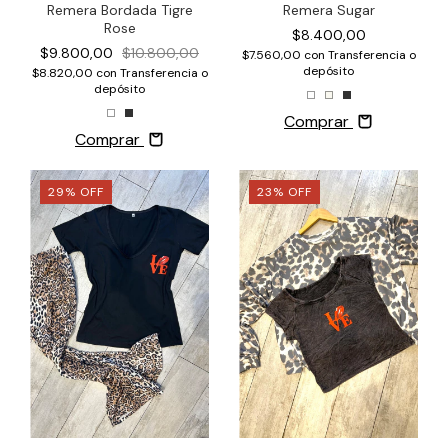
Remera Bordada Tigre
Remera Sugar
Rose
$8.400,00
$9.800,00
$10.800,00
$7.560,00
con
Transferencia o
depósito
$8.820,00
con
Transferencia o
depósito
Comprar
Comprar
29
%
OFF
23
%
OFF