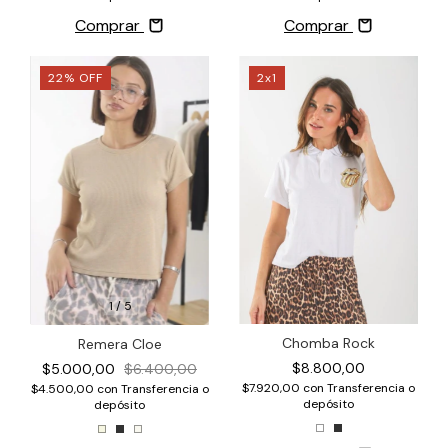
Comprar
Comprar
22
%
OFF
2x1
1
/
5
Chomba Rock
Remera Cloe
$8.800,00
$5.000,00
$6.400,00
$7.920,00
con
Transferencia o
$4.500,00
con
Transferencia o
depósito
depósito