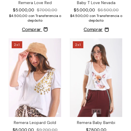
Remera Love Red
Baby T Love Nevada
$5.000,00
$7.000,00
$5.000,00
$6.500,00
$4.500,00
con
Transferencia o
$4.500,00
con
Transferencia o
depósito
depósito
Comprar
2x1
2x1
1
/
4
1
/
4
Remera Baby Bambi
Remera Leopard Gold
$7.800,00
$8.000,00
$9.200,00