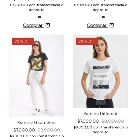
$7.020,00
con
Transferencia o
$7.200,00
con
Transferencia o
depósito
depósito
Comprar
Comprar
29
%
OFF
29
%
OFF
1
/
2
1
/
2
Remera Different
$7.000,00
$9.900,00
Remera Geometric
$6.300,00
con
Transferencia o
$7.000,00
$9.900,00
depósito
$6.300,00
con
Transferencia o