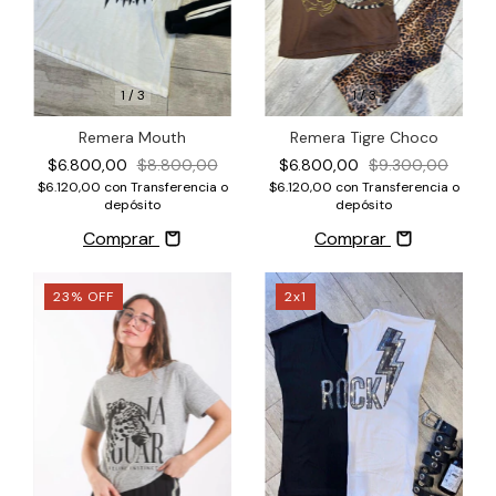
1
/
3
1
/
3
Remera Tigre Choco
Remera Mouth
$6.800,00
$9.300,00
$6.800,00
$8.800,00
$6.120,00
con
Transferencia o
$6.120,00
con
Transferencia o
depósito
depósito
Comprar
Comprar
23
%
OFF
2x1