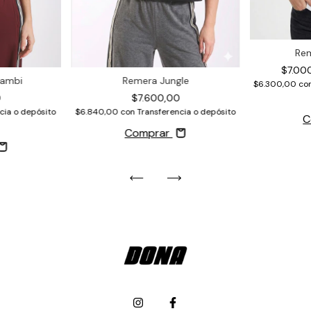
Rem
$7.00
Bambi
Remera Jungle
$6.300,00
co
0
$7.600,00
cia o depósito
$6.840,00
con
Transferencia o depósito
C
Comprar