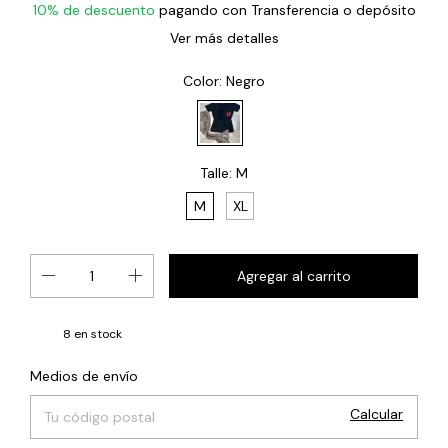
10% de descuento
pagando con Transferencia o depósito
Ver más detalles
Color:
Negro
Talle:
M
M
XL
8
en stock
Cambiar CP
Entregas para el CP:
Medios de envío
Calcular