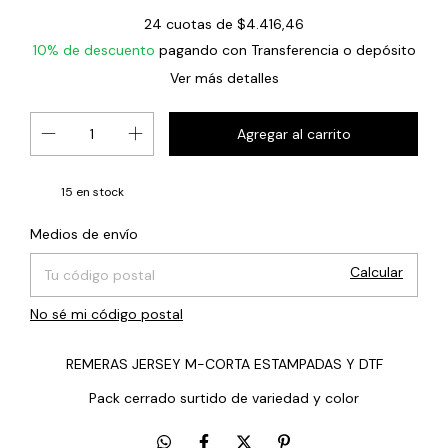
24
cuotas de
$4.416,46
10% de descuento
pagando con Transferencia o depósito
Ver más detalles
15
en stock
Cambiar CP
Entregas para el CP:
Medios de envío
Calcular
No sé mi código postal
REMERAS JERSEY M-CORTA ESTAMPADAS Y DTF
Pack cerrado surtido de variedad y color