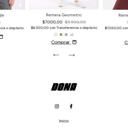
Remera Geometric
Reme
gle
$7.000,00
$9.900,00
0
$6.300,00
con
Transferencia o depósito
$7.020,00
co
cia o depósito
+1
Comprar
C
Inicio