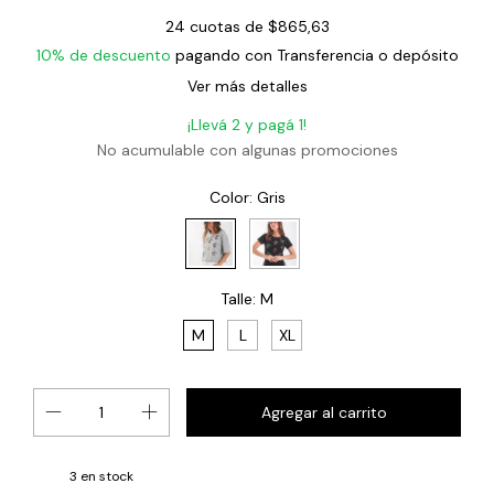
24
cuotas de
$865,63
10% de descuento
pagando con Transferencia o depósito
Ver más detalles
¡Llevá 2 y pagá 1!
No acumulable con algunas promociones
Color:
Gris
Talle:
M
M
L
XL
3
en stock