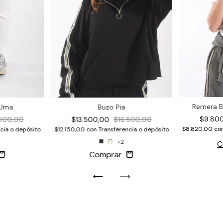
Remera B
 Uma
Buzo Pia
$9.80
.000,00
$13.500,00
$16.500,00
$8.820,00
co
cia o depósito
$12.150,00
con
Transferencia o depósito
+2
C
Comprar