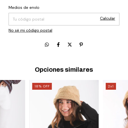
Cambiar CP
Entregas para el CP:
Medios de envío
Calcular
No sé mi código postal
Opciones similares
18
%
OFF
2x1