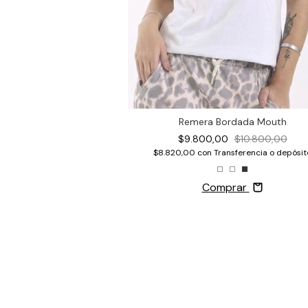
da Tigre Tecno
Remera Bordada Mouth
0
$10.800,00
$9.800,00
$10.800,00
nsferencia o depósito
$8.820,00
con
Transferencia o depósit
rar
Comprar