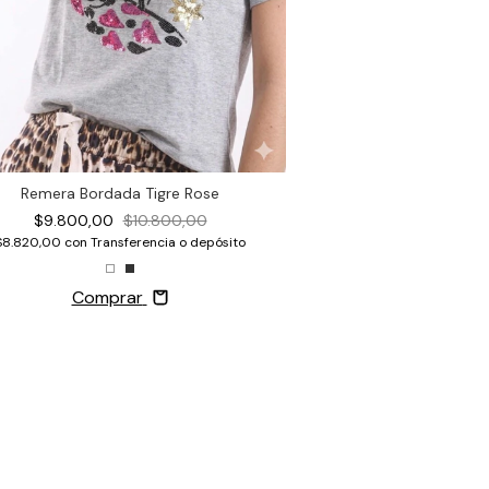
Remera Bordada Tigre Rose
Remera Bor
$9.800,00
$10.800,00
$9.800,00
$8.820,00
con
Transferencia o depósito
$8.820,00
con
Trans
Compr
Comprar