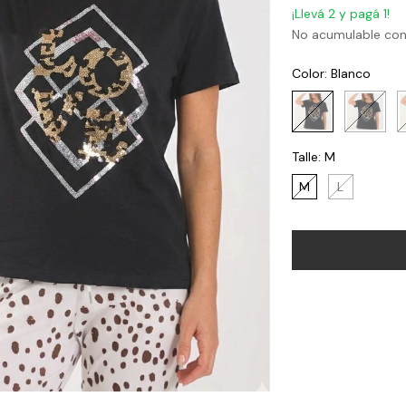
¡Llevá 2 y pagá 1!
No acumulable con
Color:
Blanco
Talle:
M
M
L