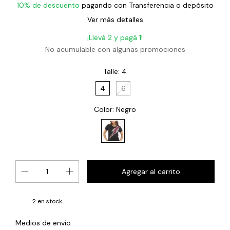
10% de descuento
pagando con Transferencia o depósito
Ver más detalles
¡Llevá 2 y pagá 1!
No acumulable con algunas promociones
Talle:
4
4
6
Color:
Negro
2
en stock
Cambiar CP
Entregas para el CP:
Medios de envío