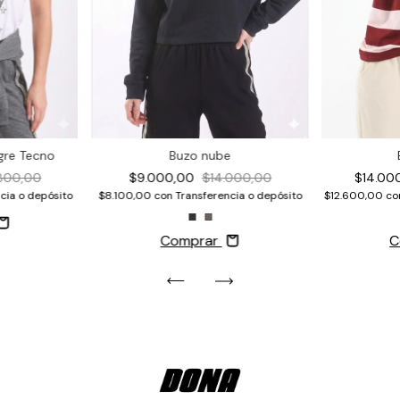
gre Tecno
Buzo nube
.800,00
$9.000,00
$14.000,00
$14.00
cia o depósito
$8.100,00
con
Transferencia o depósito
$12.600,00
co
Comprar
C