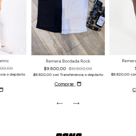
tric
Remera
Remera Bordada Rock
900,00
$9.800,00
$10.800,00
cia o depósito
$8.820,00
co
$8.820,00
con
Transferencia o depósito
Comprar
C