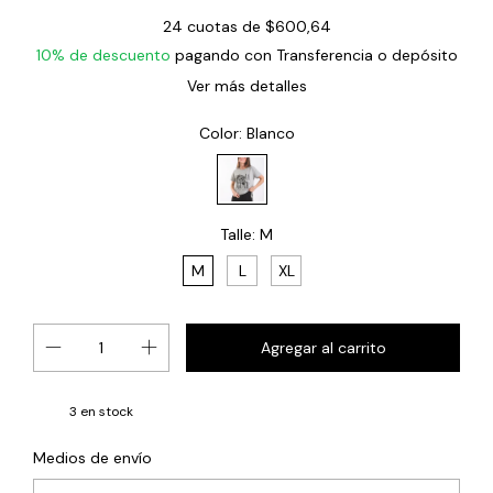
24
cuotas de
$600,64
10% de descuento
pagando con Transferencia o depósito
Ver más detalles
Color:
Blanco
Talle:
M
M
L
XL
3
en stock
Cambiar CP
Entregas para el CP:
Medios de envío