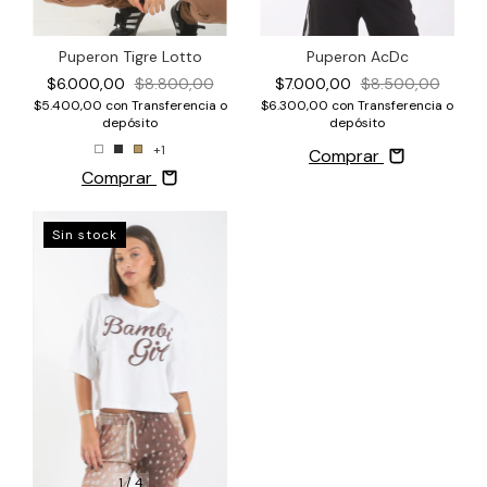
Puperon Tigre Lotto
Puperon AcDc
$6.000,00
$8.800,00
$7.000,00
$8.500,00
$5.400,00
con
Transferencia o
$6.300,00
con
Transferencia o
depósito
depósito
+1
Comprar
Comprar
Sin stock
1
/
4