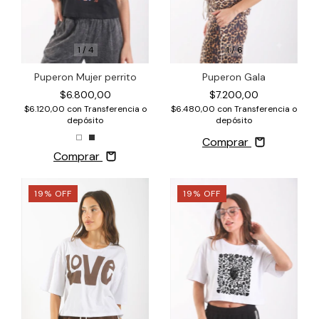
1
/
4
1
/
6
Puperon Mujer perrito
Puperon Gala
$6.800,00
$7.200,00
$6.120,00
con
Transferencia o
$6.480,00
con
Transferencia o
depósito
depósito
Comprar
Comprar
19
%
OFF
19
%
OFF