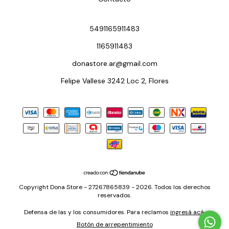
5491165911483
1165911483
donastore.ar@gmail.com
Felipe Vallese 3242 Loc 2, Flores
Copyright Dona Store - 27267865839 - 2026. Todos los derechos
reservados.
Defensa de las y los consumidores. Para reclamos
ingresá acá.
Botón de arrepentimiento