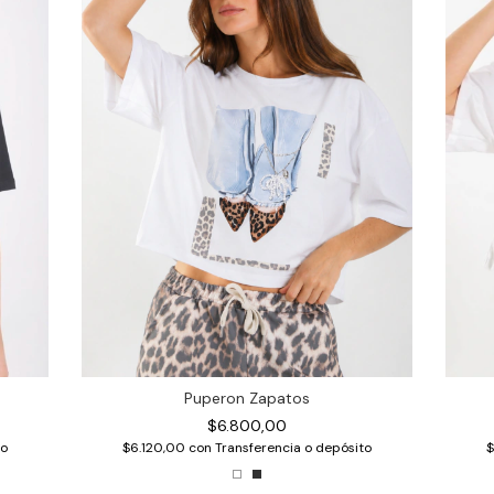
Puperon Zapatos
$6.800,00
$6.120,00
con
Transferencia o depósito
to
$