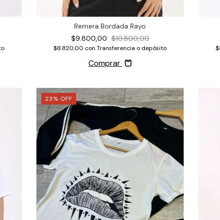
Remera Bordada Rayo
$9.800,00
$10.800,00
$
to
$8.820,00
con
Transferencia o depósito
Comprar
23
%
OFF