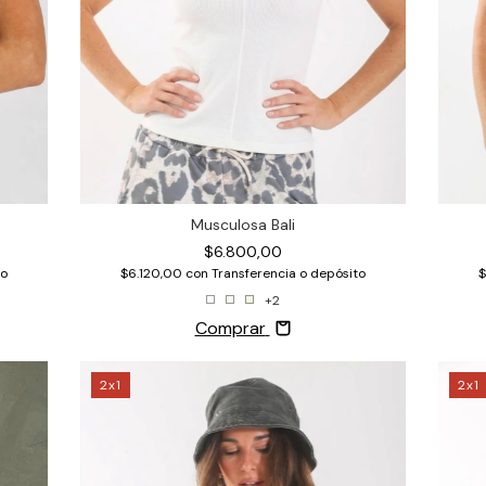
Musculosa Bali
$6.800,00
$6.120,00
con
Transferencia o depósito
to
$
+2
Comprar
2x1
2x1