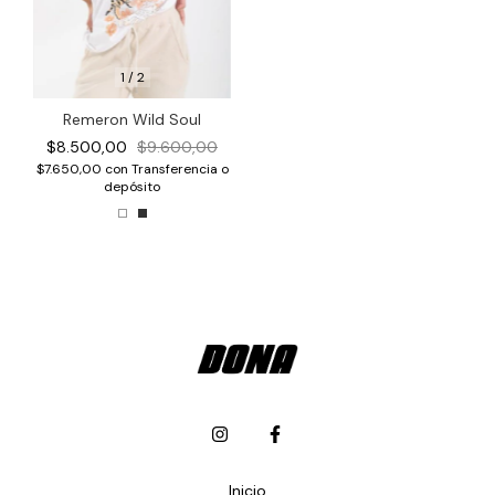
1
/
2
Remeron Wild Soul
$8.500,00
$9.600,00
$7.650,00
con
Transferencia o
depósito
Inicio