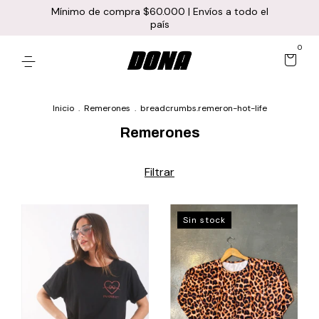
Mínimo de compra $60.000 | Envíos a todo el
país
0
Inicio
.
Remerones
.
breadcrumbs.remeron-hot-life
Remerones
Filtrar
Sin stock