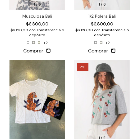
1
/
6
1
/
6
Musculosa Bali
1/2 Polera Bali
$6.800,00
$6.800,00
$6.120,00
con
Transferencia o
$6.120,00
con
Transferencia o
depósito
depósito
+2
+2
Comprar
Comprar
2x1
1
/
2