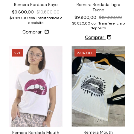
Remera Bordada Tigre
Remera Bordada Rayo
Tecno
$9.800,00
$10.800,00
$9.800,00
$10.800,00
$8.820,00
con
Transferencia o
depósito
$8.820,00
con
Transferencia o
depósito
Comprar
Comprar
2x1
23
%
OFF
1
/
3
Remera Mouth
Remera Bordada Mouth