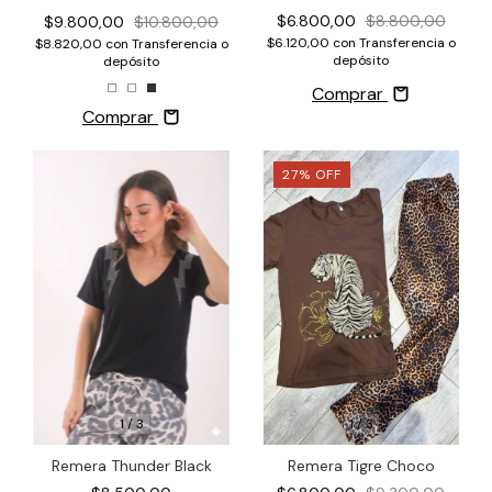
$6.800,00
$8.800,00
$9.800,00
$10.800,00
$6.120,00
con
Transferencia o
$8.820,00
con
Transferencia o
depósito
depósito
Comprar
Comprar
27
%
OFF
1
/
3
1
/
3
Remera Thunder Black
Remera Tigre Choco