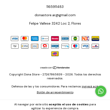
1165911483
donastore.ar@gmail.com
Felipe Vallese 3242 Loc 2, Flores
Copyright Dona Store - 27267865839 - 2026. Todos los derechos
reservados.
Defensa de las y los consumidores. Para reclamos
ingresá acá.
Botón de arrepentimiento
Al navegar por este sitio
aceptás el uso de cookies
para
agilizar tu experiencia de compra.