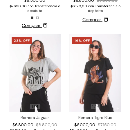
$8.500,00
$6.800,00
$9.300,00
$7.650,00
con
Transferencia o
$6.120,00
con
Transferencia o
depósito
depósito
Comprar
Comprar
23
%
OFF
16
%
OFF
1
/
4
1
/
4
Remera Tigre Blue
Remera Jaguar
$6.000,00
$7.150,00
$6.800,00
$8.800,00