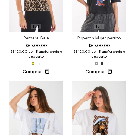
1
/
3
1
/
4
Remera Gala
Puperon Mujer perrito
$6.800,00
$6.800,00
$6.120,00
con
Transferencia o
$6.120,00
con
Transferencia o
depósito
depósito
+1
Comprar
Comprar